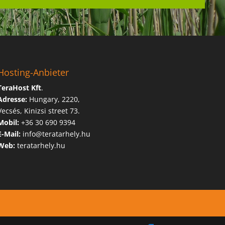
Hosting-Anbieter
TeraHost Kft
.
Adresse:
Hungary,
2220,
Vecsés, Kinizsi street 73.
Mobil:
+36 30 690 9394
E-Mail:
info@teratarhely.hu
Web:
teratarhely.hu