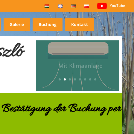
YouTube
Galerie
Buchung
Kontakt
szló
Mit Klimaanlage
 Bestätigung der Buchung per