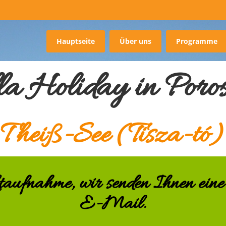
Hauptseite
Über uns
Programme
la Holiday in Poro
Theiß-See (Tisza-tó)
taufnahme, wir senden Ihnen eine
E-Mail.