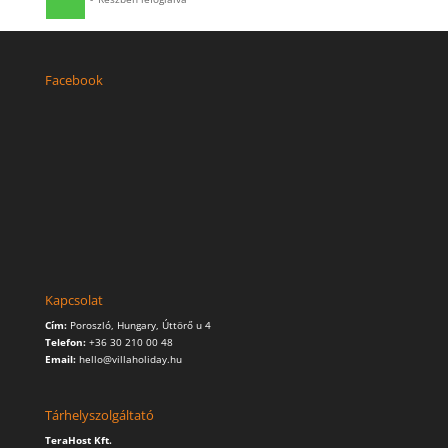
Facebook
Kapcsolat
Cím:
Poroszló, Hungary, Úttörő u 4
Telefon:
+36 30 210 00 48
Email:
hello@villaholiday.hu
Tárhelyszolgáltató
TeraHost Kft.