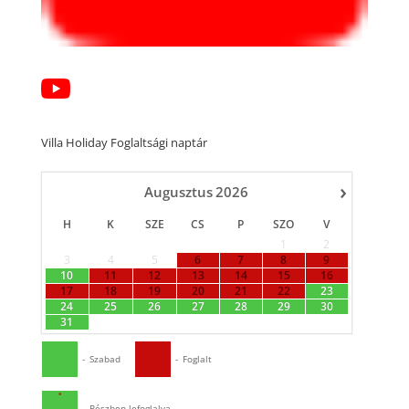
Villa Holiday Foglaltsági naptár
›
Augusztus
2026
H
K
SZE
CS
P
SZO
V
1
2
3
4
5
6
7
8
9
10
11
12
13
14
15
16
17
18
19
20
21
22
23
24
25
26
27
28
29
30
31
-
Szabad
-
Foglalt
·
-
Részben lefoglalva