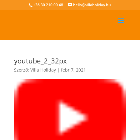
+36 30 210 00 48
hello@villaholiday.hu
youtube_2_32px
Szerző:
Villa Holiday
|
febr 7, 2021