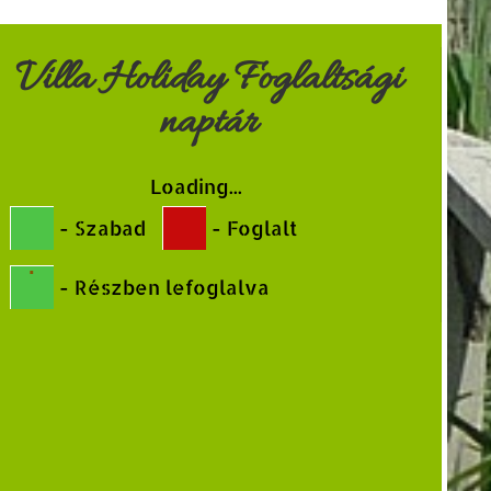
Villa Holiday Foglaltsági
naptár
Loading...
-
Szabad
-
Foglalt
·
-
Részben lefoglalva