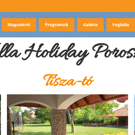
Magunkról
Programok
Galéria
Foglalás
lla Holiday Poros
Tisza-tó