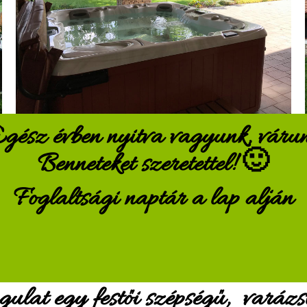
gész évben nyitva vagyunk, váru
Benneteket szeretettel! 🙂
Foglaltsági naptár a lap alján
lat egy festői szépségű, varázsl