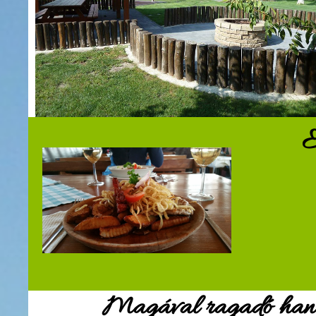
E
Magával ragadó hangu