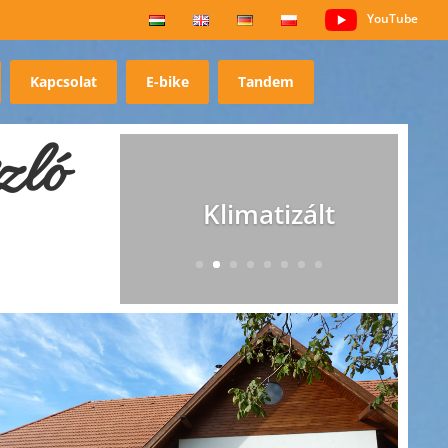
YouTube
Kapcsolat
E-bike
Tandem
zló
WIFI hozzáférés