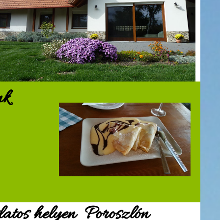
nk
atos helyen Poroszlón