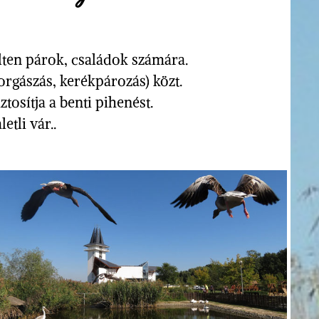
lten párok, családok számára.
orgászás, kerékpározás) közt.
osítja a benti pihenést.
etli vár..