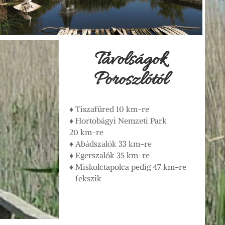
Távolságok
Poroszlótól
♦ Tiszafüred 10 km-re
♦ Hortobágyi Nemzeti Park
20 km-re
♦ Abádszalók 33 km-re
♦ Egerszalók 35 km-re
♦ Miskolctapolca pedig 47 km-re
fekszik