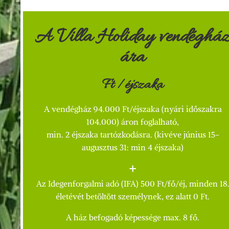
A Villa Holiday vendéghá
ára
Ft /éjszaka
A vendégház 94.000 Ft/éjszaka (nyári időszakra
104.000) áron foglalható,
min. 2 éjszaka tartózkodásra. (kivéve június 15-
augusztus 31: min 4 éjszaka)
+
Az Idegenforgalmi adó (IFA) 500 Ft/fő/éj, minden 18
életévét betöltött személynek, ez alatt 0 Ft.
A ház befogadó képessége max. 8 fő.