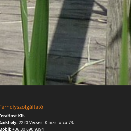
Tárhelyszolgáltató
TeraHost Kft.
Székhely:
2220 Vecsés, Kinizsi utca 73.
Mobil:
+36 30 690 9394