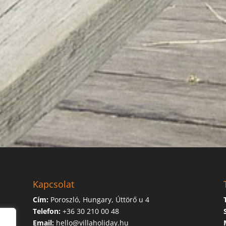
Kapcsolat
Cím:
Poroszló, Hungary, Úttörő u 4
Telefon:
+36 30 210 00 48
Email:
hello@villaholiday.hu