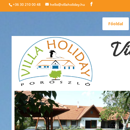
+36 30 210 00 48
hello@villaholiday.hu
Főoldal
Vi