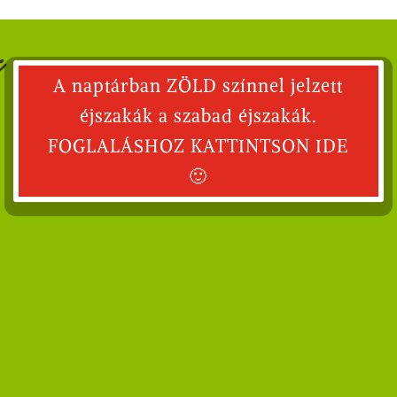
z
A naptárban ZÖLD színnel jelzett
éjszakák a szabad éjszakák.
FOGLALÁSHOZ KATTINTSON IDE
🙂
.