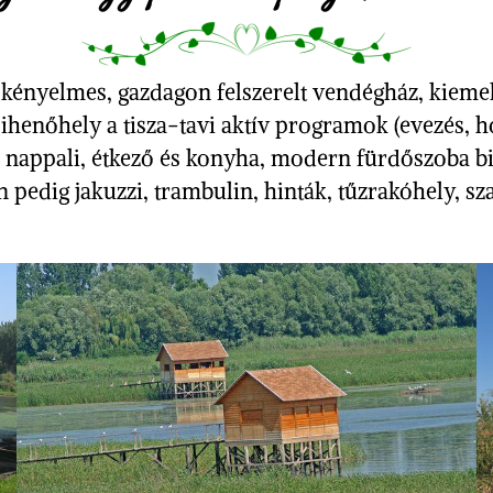
 kényelmes, gazdagon felszerelt vendégház, kieme
 pihenőhely a tisza-tavi aktív programok (evezés, h
nappali, étkező és konyha, modern fürdőszoba bizt
 pedig jakuzzi, trambulin, hinták, tűzrakóhely, szal