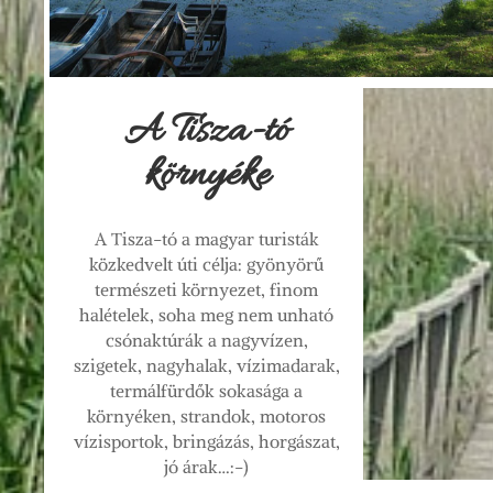
A Tisza-tó
környéke
A Tisza-tó a magyar turisták
közkedvelt úti célja: gyönyörű
természeti környezet, finom
halételek, soha meg nem unható
csónaktúrák a nagyvízen,
szigetek, nagyhalak, vízimadarak,
termálfürdők sokasága a
környéken, strandok, motoros
vízisportok, bringázás, horgászat,
jó árak…:-)