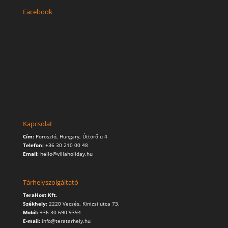
Facebook
Kapcsolat
Cím:
Poroszló, Hungary, Úttörő u 4
Telefon:
+36 30 210 00 48
Email:
hello@villaholiday.hu
Tárhelyszolgáltató
TeraHost Kft.
Székhely:
2220 Vecsés, Kinizsi utca 73.
Mobil:
+36 30 690 9394
E-mail:
info@teratarhely.hu