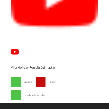
Villa Holiday Foglaltsági naptár
-
Szabad
-
Foglalt
·
-
Részben lefoglalva