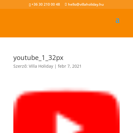
+36 30 210 00 48
hello@villaholiday.hu
youtube_1_32px
Szerző:
Villa Holiday
|
febr 7, 2021