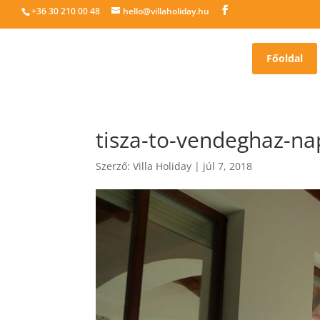
+36 30 210 00 48
hello@villaholiday.hu
Főoldal
tisza-to-vendeghaz-na
Szerző:
Villa Holiday
|
júl 7, 2018