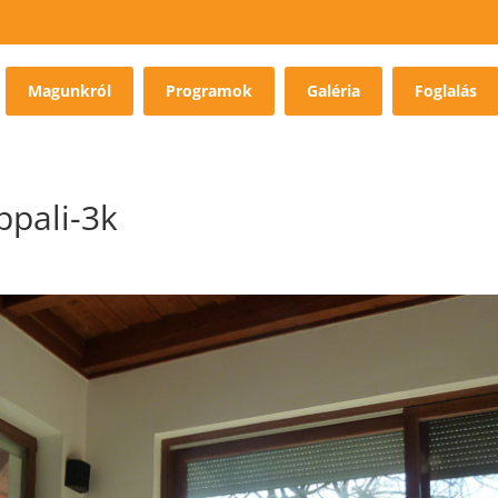
Magunkról
Programok
Galéria
Foglalás
ppali-3k