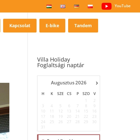
YouTube
Kapcsolat
E-bike
Tandem
Villa Holiday
Foglaltsági naptár
›
Augusztus
2026
H
K
SZE
CS
P
SZO
V
1
2
3
4
5
6
7
8
9
10
11
12
13
14
15
16
17
18
19
20
21
22
23
24
25
26
27
28
29
30
31