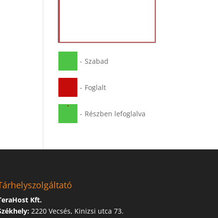
-
Szabad
-
Foglalt
·
-
Részben lefoglalva
Tárhelyszolgáltató
TeraHost Kft.
Székhely:
2220 Vecsés, Kinizsi utca 73.