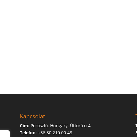
Kapcsolat
Cím:
Poroszló, Hungary, Úttörő u 4
Telefon:
+36 30 210 00 48