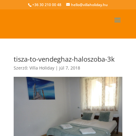
+36 30 210 00 48
hello@villaholiday.hu
tisza-to-vendeghaz-haloszoba-3k
Szerző:
Villa Holiday
|
júl 7, 2018