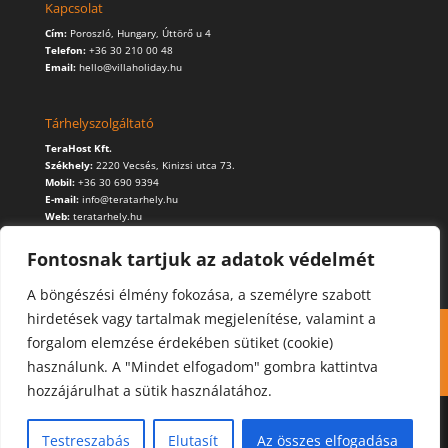
Kapcsolat
Cím:
Poroszló, Hungary, Úttörő u 4
Telefon:
+36 30 210 00 48
Email:
hello@villaholiday.hu
Tárhelyszolgáltató
TeraHost Kft.
Székhely:
2220 Vecsés, Kinizsi utca 73.
Mobil:
+36 30 690 9394
E-mail:
info@teratarhely.hu
Web:
teratarhely.hu
Fontosnak tartjuk az adatok védelmét
A böngészési élmény fokozása, a személyre szabott
hirdetések vagy tartalmak megjelenítése, valamint a
Kapcsolat
Foglalás
Cookie (süti) használat
forgalom elemzése érdekében sütiket (cookie)
Adatvédelmi szabályzat
használunk. A "Mindet elfogadom" gombra kattintva
hozzájárulhat a sütik használatához.
Testreszabás
Elutasít
Az összes elfogadása