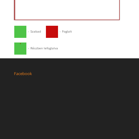
-
Szabad
-
Foglalt
·
-
Részben lefoglalva
Facebook