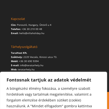
Kapcsolat
Cím:
Poroszló, Hungary, Úttörő u 4
Telefon:
+36 30 210 00 48
Email:
hello@villaholiday.hu
Tárhelyszolgáltató
TeraHost Kft.
Székhely:
2220 Vecsés, Kinizsi utca 73.
Mobil:
+36 30 690 9394
E-mail:
info@teratarhely.hu
Web:
teratarhely.hu
Fontosnak tartjuk az adatok védelmét
A böngészési élmény fokozása, a személyre szabott
hirdetések vagy tartalmak megjelenítése, valamint a
Kapcsolat
Foglalás
Cookie (süti) használat
forgalom elemzése érdekében sütiket (cookie)
Adatvédelmi szabályzat
használunk. A "Mindet elfogadom" gombra kattintva