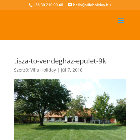
+36 30 210 00 48
hello@villaholiday.hu
tisza-to-vendeghaz-epulet-9k
Szerző:
Villa Holiday
|
júl 7, 2018