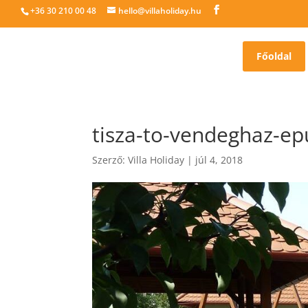
+36 30 210 00 48
hello@villaholiday.hu
Főoldal
tisza-to-vendeghaz-ep
Szerző:
Villa Holiday
|
júl 4, 2018