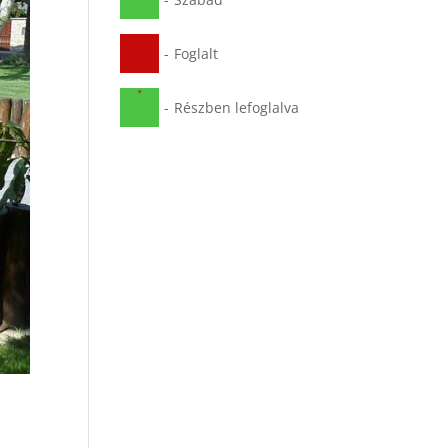
-
Foglalt
·
-
Részben lefoglalva