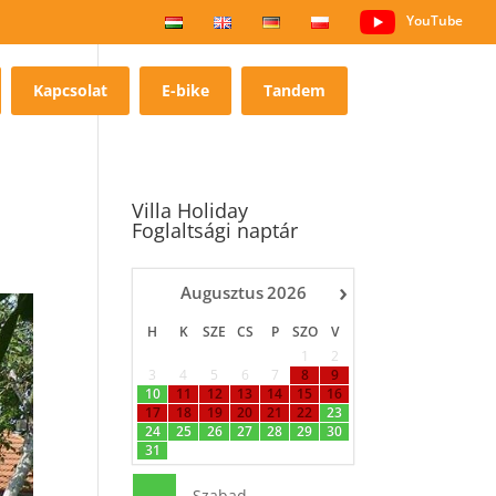
YouTube
Kapcsolat
E-bike
Tandem
Villa Holiday
Foglaltsági naptár
›
Augusztus
2026
H
K
SZE
CS
P
SZO
V
1
2
3
4
5
6
7
8
9
10
11
12
13
14
15
16
17
18
19
20
21
22
23
24
25
26
27
28
29
30
31
-
Szabad