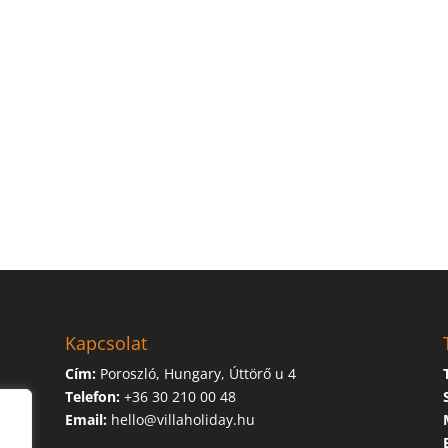
Kapcsolat
Cím:
Poroszló, Hungary, Úttörő u 4
Telefon:
+36 30 210 00 48
Email:
hello@villaholiday.hu