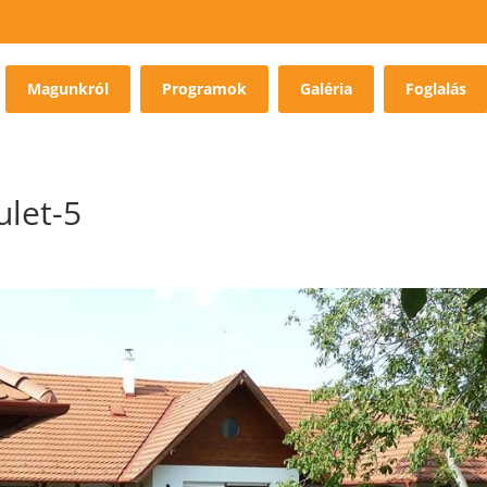
Magunkról
Programok
Galéria
Foglalás
ulet-5