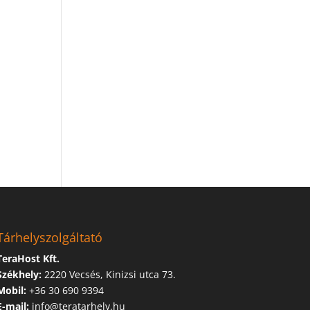
Tárhelyszolgáltató
TeraHost Kft.
Székhely:
2220 Vecsés, Kinizsi utca 73.
Mobil:
+36 30 690 9394
E-mail:
info@teratarhely.hu