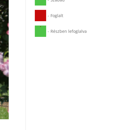
-
Foglalt
·
-
Részben lefoglalva