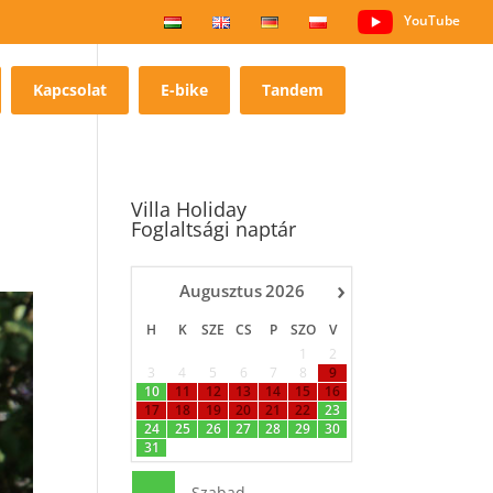
YouTube
Kapcsolat
E-bike
Tandem
Villa Holiday
Foglaltsági naptár
›
Augusztus
2026
H
K
SZE
CS
P
SZO
V
1
2
3
4
5
6
7
8
9
10
11
12
13
14
15
16
17
18
19
20
21
22
23
24
25
26
27
28
29
30
31
-
Szabad