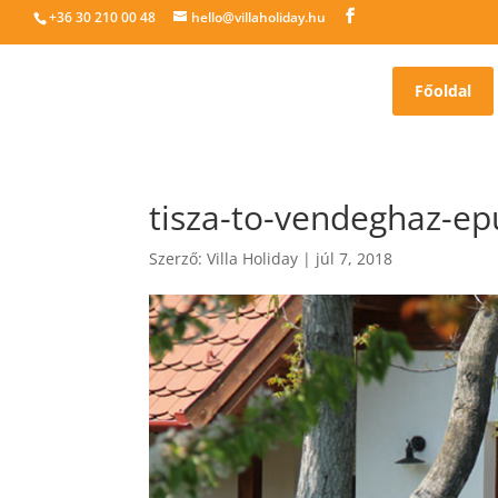
+36 30 210 00 48
hello@villaholiday.hu
Főoldal
tisza-to-vendeghaz-ep
Szerző:
Villa Holiday
|
júl 7, 2018