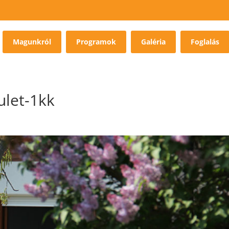
Magunkról
Programok
Galéria
Foglalás
ulet-1kk