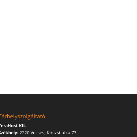
Tárhelyszolgáltató
TeraHost Kft.
Székhely:
2220 Vecsés, Kinizsi utca 73.