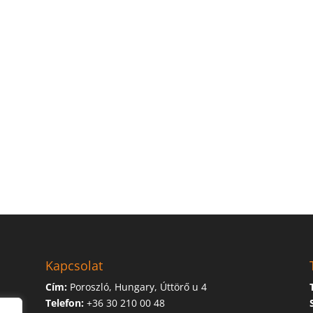
Kapcsolat
Cím:
Poroszló, Hungary, Úttörő u 4
Telefon:
+36 30 210 00 48