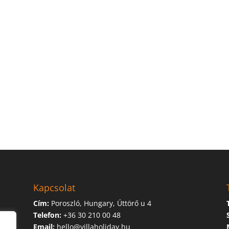
Kapcsolat
Cím:
Poroszló, Hungary, Úttörő u 4
Telefon:
+36 30 210 00 48
Email:
hello@villaholiday.hu