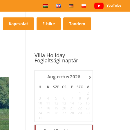
YouTube
Kapcsolat
E-bike
Tandem
Villa Holiday
Foglaltsági naptár
›
Augusztus
2026
H
K
SZE
CS
P
SZO
V
1
2
3
4
5
6
7
8
9
10
11
12
13
14
15
16
17
18
19
20
21
22
23
24
25
26
27
28
29
30
31