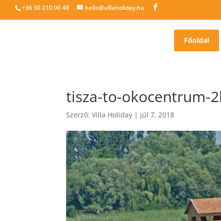
+36 30 210 00 48
hello@villaholiday.hu
Főoldal
tisza-to-okocentrum-2
Szerző:
Villa Holiday
|
júl 7, 2018