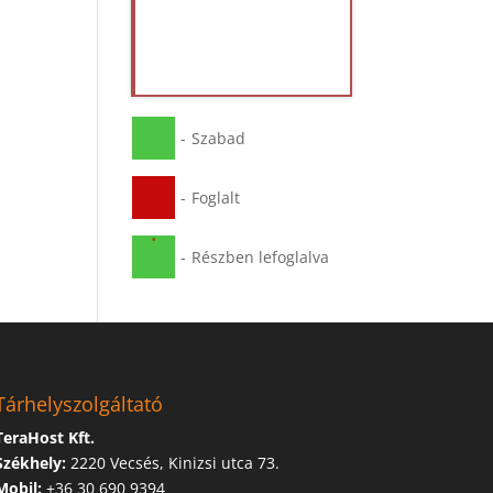
-
Szabad
-
Foglalt
·
-
Részben lefoglalva
Tárhelyszolgáltató
TeraHost Kft.
Székhely:
2220 Vecsés, Kinizsi utca 73.
Mobil:
+36 30 690 9394