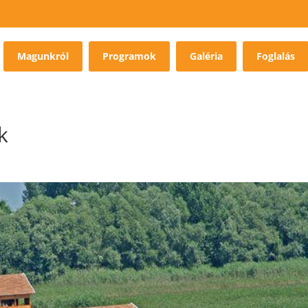
Magunkról
Programok
Galéria
Foglalás
k