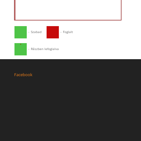
-
Szabad
-
Foglalt
·
-
Részben lefoglalva
Facebook