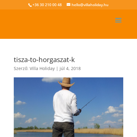
+36 30 210 00 48
hello@villaholiday.hu
tisza-to-horgaszat-k
Szerző:
Villa Holiday
|
júl 4, 2018