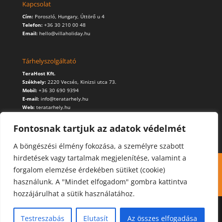
Kapcsolat
Cím:
Poroszló, Hungary, Úttörő u 4
Telefon:
+36 30 210 00 48
Email:
hello@villaholiday.hu
Tárhelyszolgáltató
TeraHost Kft.
Székhely:
2220 Vecsés, Kinizsi utca 73.
Mobil:
+36 30 690 9394
E-mail:
info@teratarhely.hu
Web:
teratarhely.hu
Fontosnak tartjuk az adatok védelmét
A böngészési élmény fokozása, a személyre szabott
hirdetések vagy tartalmak megjelenítése, valamint a
Kapcsolat
Foglalás
Cookie (süti) használat
forgalom elemzése érdekében sütiket (cookie)
Adatvédelmi szabályzat
használunk. A "Mindet elfogadom" gombra kattintva
hozzájárulhat a sütik használatához.
Testreszabás
Elutasít
Az összes elfogadása