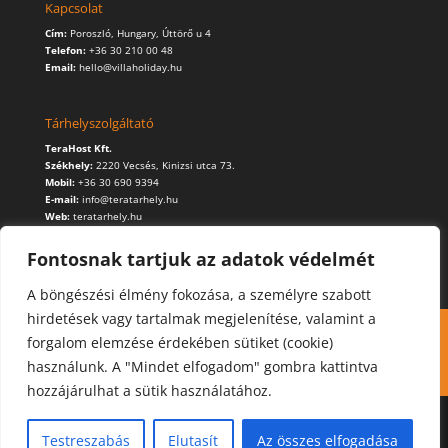
Kapcsolat
Cím:
Poroszló, Hungary, Úttörő u 4
Telefon:
+36 30 210 00 48
Email:
hello@villaholiday.hu
Tárhelyszolgáltató
TeraHost Kft.
Székhely:
2220 Vecsés, Kinizsi utca 73.
Mobil:
+36 30 690 9394
E-mail:
info@teratarhely.hu
Web:
teratarhely.hu
Fontosnak tartjuk az adatok védelmét
A böngészési élmény fokozása, a személyre szabott
hirdetések vagy tartalmak megjelenítése, valamint a
Kapcsolat
Foglalás
Cookie (süti) használat
forgalom elemzése érdekében sütiket (cookie)
Adatvédelmi szabályzat
használunk. A "Mindet elfogadom" gombra kattintva
hozzájárulhat a sütik használatához.
Testreszabás
Elutasít
Az összes elfogadása