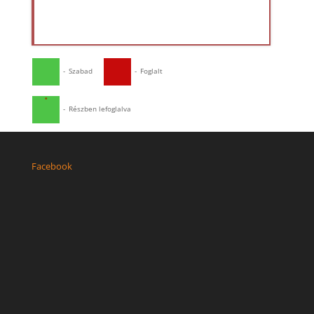
-
Szabad
-
Foglalt
·
-
Részben lefoglalva
Facebook