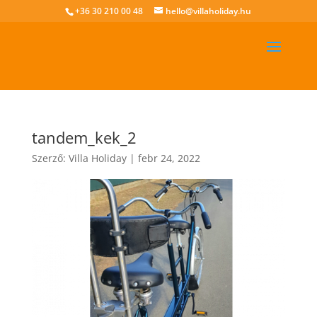
+36 30 210 00 48
hello@villaholiday.hu
tandem_kek_2
Szerző:
Villa Holiday
|
febr 24, 2022