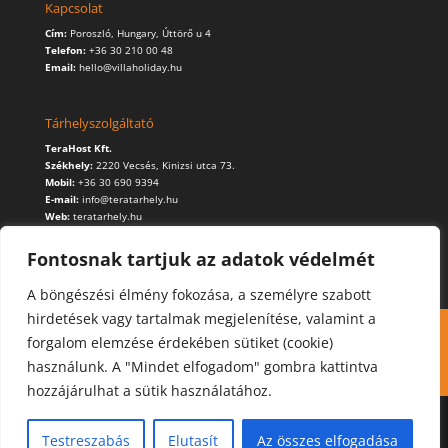
Kapcsolat
Cím:
Poroszló, Hungary, Úttörő u 4
Telefon:
+36 30 210 00 48
Email:
hello@villaholiday.hu
Tárhelyszolgáltató
TeraHost Kft.
Székhely:
2220 Vecsés, Kinizsi utca 73.
Mobil:
+36 30 690 9394
E-mail:
info@teratarhely.hu
Web:
teratarhely.hu
Fontosnak tartjuk az adatok védelmét
A böngészési élmény fokozása, a személyre szabott
hirdetések vagy tartalmak megjelenítése, valamint a
Kapcsolat
Foglalás
Cookie (süti) használat
forgalom elemzése érdekében sütiket (cookie)
Adatvédelmi szabályzat
használunk. A "Mindet elfogadom" gombra kattintva
hozzájárulhat a sütik használatához.
Testreszabás
Elutasít
Az összes elfogadása