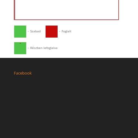
-
Szabad
-
Foglalt
·
-
Részben lefoglalva
Facebook