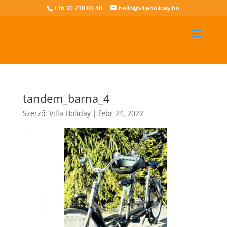
+36 30 210 00 48
hello@villaholiday.hu
tandem_barna_4
Szerző:
Villa Holiday
|
febr 24, 2022