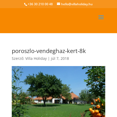
+36 30 210 00 48
hello@villaholiday.hu
poroszlo-vendeghaz-kert-8k
Szerző:
Villa Holiday
|
júl 7, 2018