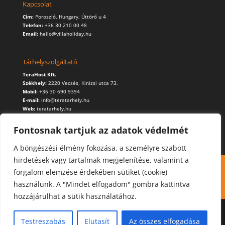
Kapcsolat
Cím:
Poroszló, Hungary, Úttörő u 4
Telefon:
+36 30 210 00 48
Email:
hello@villaholiday.hu
Tárhelyszolgáltató
TeraHost Kft.
Székhely:
2220 Vecsés, Kinizsi utca 73.
Mobil:
+36 30 690 9394
E-mail:
info@teratarhely.hu
Web:
teratarhely.hu
Fontosnak tartjuk az adatok védelmét
A böngészési élmény fokozása, a személyre szabott
hirdetések vagy tartalmak megjelenítése, valamint a
Kapcsolat
Foglalás
Cookie (süti) használat
forgalom elemzése érdekében sütiket (cookie)
Adatvédelmi szabályzat
használunk. A "Mindet elfogadom" gombra kattintva
hozzájárulhat a sütik használatához.
Testreszabás
Elutasít
Az összes elfogadása