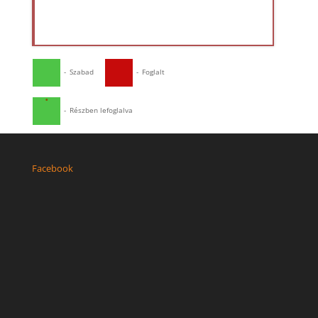
-
Szabad
-
Foglalt
·
-
Részben lefoglalva
Facebook