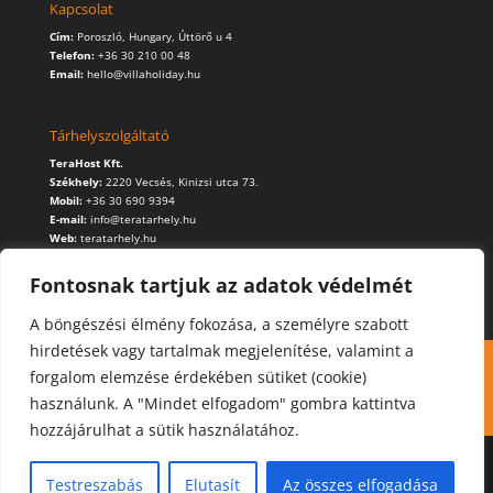
Kapcsolat
Cím:
Poroszló, Hungary, Úttörő u 4
Telefon:
+36 30 210 00 48
Email:
hello@villaholiday.hu
Tárhelyszolgáltató
TeraHost Kft.
Székhely:
2220 Vecsés, Kinizsi utca 73.
Mobil:
+36 30 690 9394
E-mail:
info@teratarhely.hu
Web:
teratarhely.hu
Fontosnak tartjuk az adatok védelmét
A böngészési élmény fokozása, a személyre szabott
hirdetések vagy tartalmak megjelenítése, valamint a
Kapcsolat
Foglalás
Cookie (süti) használat
forgalom elemzése érdekében sütiket (cookie)
Adatvédelmi szabályzat
használunk. A "Mindet elfogadom" gombra kattintva
hozzájárulhat a sütik használatához.
Testreszabás
Elutasít
Az összes elfogadása