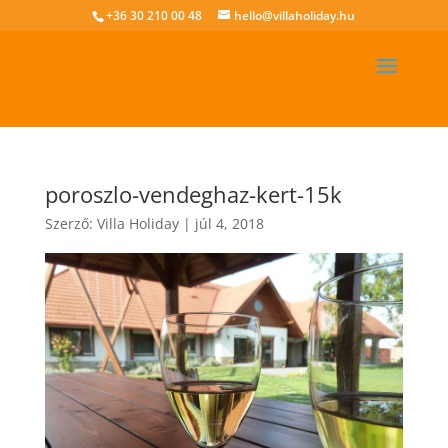
+36 30 210 00 48
hello@villaholiday.hu
poroszlo-vendeghaz-kert-15k
Szerző:
Villa Holiday
|
júl 4, 2018