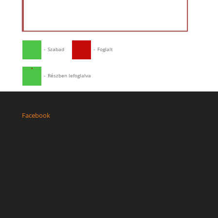
-
Szabad
-
Foglalt
·
-
Részben lefoglalva
Facebook