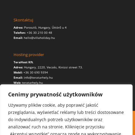
Skontaktuj
Adres:
Poroszló, Hungary, Úttörő u 4
Telefon:
+36 30 210 00 48
Email:
hello@villaholiday.hu
Hosting provider
TeraHost Kft
.
Adres:
Hungary,
2220, Vecsés, Kinizsi street 73.
Mobil:
+36 30 690 9394
Email:
info@teratarhely.hu
Web:
teratarhely.hu
Cenimy prywatność użytkowników
Używamy plików cookie, aby poprawić jakość
przeglądania, wyświetlać reklamy lub treści dostosowane
Kontakt
Rezerwacja
do indywidualnych potrzeb użytkowników oraz
Polityka ochrony prywatności
analizować ruch na stronie. Kliknięcie przycisku
Stosowanie plików cookie (ciasteczek)
„Akceptuj wszystkie” oznacza zgodę na wykorzystywanie