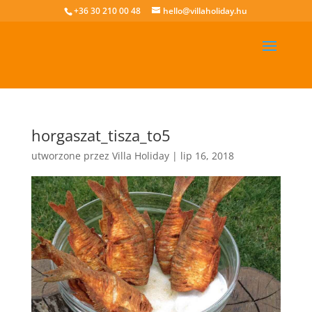
+36 30 210 00 48
hello@villaholiday.hu
horgaszat_tisza_to5
utworzone przez
Villa Holiday
|
lip 16, 2018