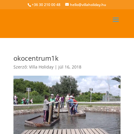
+36 30 210 00 48
hello@villaholiday.hu
okocentrum1k
Szerző:
Villa Holiday
|
júl 16, 2018