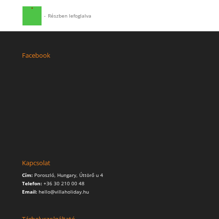
·
-
Részben lefoglalva
Facebook
Kapcsolat
Cím:
Poroszló, Hungary, Úttörő u 4
Telefon:
+36 30 210 00 48
Email:
hello@villaholiday.hu
Tárhelyszolgáltató