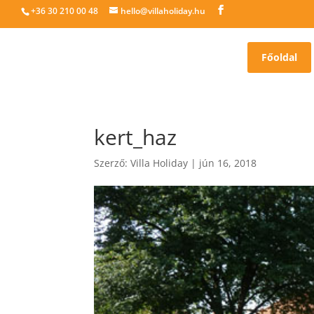
+36 30 210 00 48
hello@villaholiday.hu
Főoldal
kert_haz
Szerző:
Villa Holiday
|
jún 16, 2018