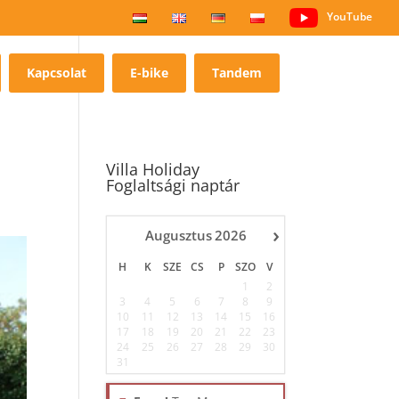
YouTube
Kapcsolat
E-bike
Tandem
Villa Holiday
Foglaltsági naptár
›
Augusztus
2026
H
K
SZE
CS
P
SZO
V
1
2
3
4
5
6
7
8
9
10
11
12
13
14
15
16
17
18
19
20
21
22
23
24
25
26
27
28
29
30
31