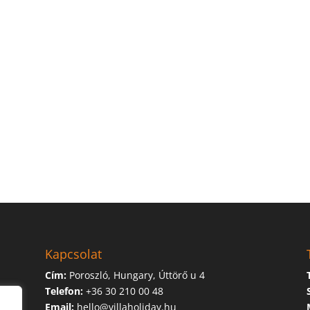
Kapcsolat
Cím:
Poroszló, Hungary, Úttörő u 4
Telefon:
+36 30 210 00 48
Email:
hello@villaholiday.hu