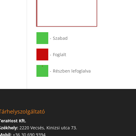
-
Szabad
-
Foglalt
·
-
Részben lefoglalva
Tárhelyszolgáltató
TeraHost Kft.
Székhely:
2220 Vecsés, Kinizsi utca 73.
Mobil:
+36 30 690 9394