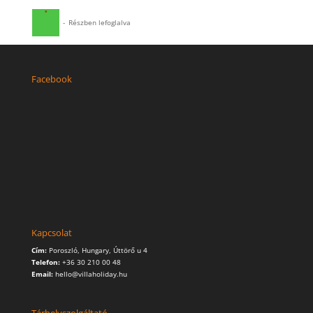
·
-
Részben lefoglalva
Facebook
Kapcsolat
Cím:
Poroszló, Hungary, Úttörő u 4
Telefon:
+36 30 210 00 48
Email:
hello@villaholiday.hu
Tárhelyszolgáltató