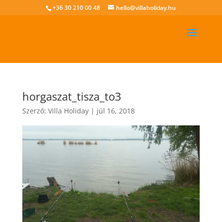
+36 30 210 00 48
hello@villaholiday.hu
horgaszat_tisza_to3
Szerző:
Villa Holiday
|
júl 16, 2018