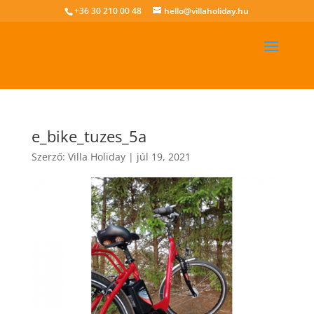
+36 30 210 00 48
hello@villaholiday.hu
e_bike_tuzes_5a
Szerző:
Villa Holiday
|
júl 19, 2021