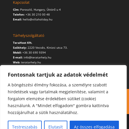
Kapcsolat
Cím:
Poroszló, Hungary, Úttörő u 4
Telefon:
+36 30 210 00 48
Email:
hello@villaholiday.hu
Tárhelyszolgáltató
TeraHost Kft.
Székhely:
2220 Vecsés, Kinizsi utca 73.
Mobil:
+36 30 690 9394
E-mail:
info@teratarhely.hu
Web:
teratarhely.hu
Fontosnak tartjuk az adatok védelmét
A böngészési élmény fokozása, a személyre szabott
hirdetések vagy tartalmak megjelenítése, valamint a
Kapcsolat
Foglalás
Cookie (süti) használat
forgalom elemzése érdekében sütiket (cookie)
Adatvédelmi szabályzat
használunk. A "Mindet elfogadom" gombra kattintva
hozzájárulhat a sütik használatához.
Testreszabás
Elutasít
Az összes elfogadása