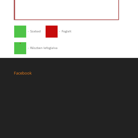
-
Szabad
-
Foglalt
·
-
Részben lefoglalva
Facebook