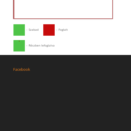
-
Szabad
-
Foglalt
·
-
Részben lefoglalva
Facebook