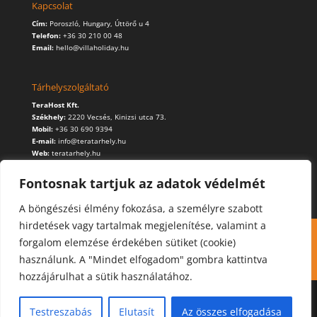
Kapcsolat
Cím:
Poroszló, Hungary, Úttörő u 4
Telefon:
+36 30 210 00 48
Email:
hello@villaholiday.hu
Tárhelyszolgáltató
TeraHost Kft.
Székhely:
2220 Vecsés, Kinizsi utca 73.
Mobil:
+36 30 690 9394
E-mail:
info@teratarhely.hu
Web:
teratarhely.hu
Fontosnak tartjuk az adatok védelmét
A böngészési élmény fokozása, a személyre szabott
hirdetések vagy tartalmak megjelenítése, valamint a
Kapcsolat
Foglalás
Cookie (süti) használat
forgalom elemzése érdekében sütiket (cookie)
Adatvédelmi szabályzat
használunk. A "Mindet elfogadom" gombra kattintva
hozzájárulhat a sütik használatához.
Testreszabás
Elutasít
Az összes elfogadása