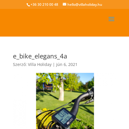
+36 30 210 00 48
hello@villaholiday.hu
e_bike_elegans_4a
Szerző:
Villa Holiday
|
jún 6, 2021