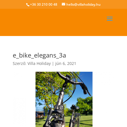
+36 30 210 00 48
hello@villaholiday.hu
e_bike_elegans_3a
Szerző:
Villa Holiday
|
jún 6, 2021