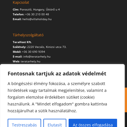
Kapcsolat
Cím:
Poroszló, Hungary, Úttörő u 4
Telefon:
+36 30 210 00 48
Email:
hello@villaholiday.hu
Tárhelyszolgáltató
TeraHost Kft.
Székhely:
2220 Vecsés, Kinizsi utca 73.
Mobil:
+36 30 690 9394
E-mail:
info@teratarhely.hu
Web:
teratarhely.hu
Fontosnak tartjuk az adatok védelmét
A böngészési élmény fokozása, a személyre szabott
hirdetések vagy tartalmak megjelenítése, valamint a
Kapcsolat
Foglalás
Cookie (süti) használat
forgalom elemzése érdekében sütiket (cookie)
Adatvédelmi szabályzat
használunk. A "Mindet elfogadom" gombra kattintva
hozzájárulhat a sütik használatához.
Testreszabás
Elutasít
Az összes elfogadása