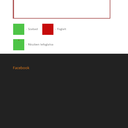
-
Szabad
-
Foglalt
·
-
Részben lefoglalva
Facebook