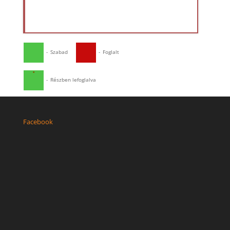
-
Szabad
-
Foglalt
·
-
Részben lefoglalva
Facebook