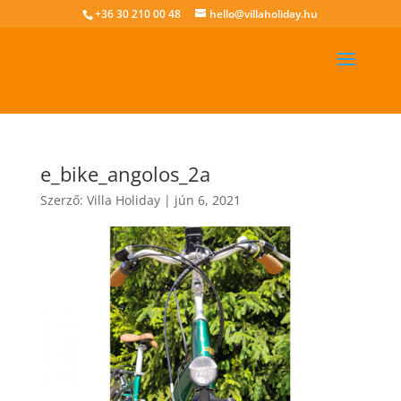
+36 30 210 00 48
hello@villaholiday.hu
e_bike_angolos_2a
Szerző:
Villa Holiday
|
jún 6, 2021