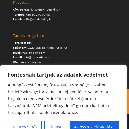
Kapcsolat
Cím:
Poroszló, Hungary, Úttörő u 4
Telefon:
+36 30 210 00 48
Email:
hello@villaholiday.hu
Tárhelyszolgáltató
TeraHost Kft.
Székhely:
2220 Vecsés, Kinizsi utca 73.
Mobil:
+36 30 690 9394
E-mail:
info@teratarhely.hu
Web:
teratarhely.hu
Fontosnak tartjuk az adatok védelmét
A böngészési élmény fokozása, a személyre szabott
hirdetések vagy tartalmak megjelenítése, valamint a
Kapcsolat
Foglalás
Cookie (süti) használat
forgalom elemzése érdekében sütiket (cookie)
Adatvédelmi szabályzat
használunk. A "Mindet elfogadom" gombra kattintva
hozzájárulhat a sütik használatához.
Testreszabás
Elutasít
Az összes elfogadása