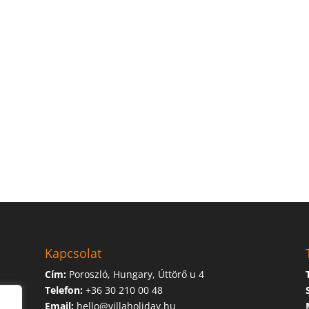
Kapcsolat
Cím:
Poroszló, Hungary, Úttörő u 4
Telefon:
+36 30 210 00 48
Email:
hello@villaholiday.hu