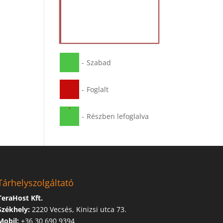
-
Szabad
-
Foglalt
·
-
Részben lefoglalva
Tárhelyszolgáltató
TeraHost Kft.
Székhely:
2220 Vecsés, Kinizsi utca 73.
Mobil:
+36 30 690 9394