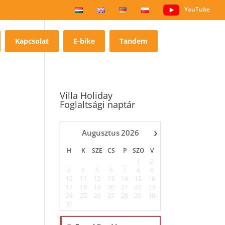
YouTube
Kapcsolat
E-bike
Tandem
Villa Holiday
Foglaltsági naptár
›
Augusztus
2026
H
K
SZE
CS
P
SZO
V
1
2
3
4
5
6
7
8
9
10
11
12
13
14
15
16
17
18
19
20
21
22
23
24
25
26
27
28
29
30
31