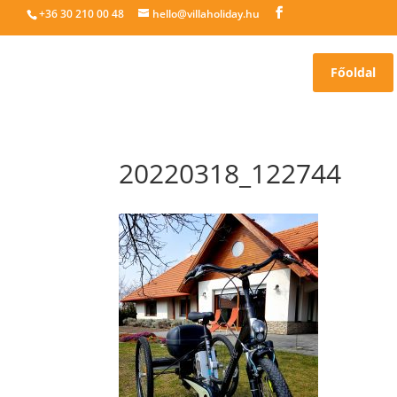
+36 30 210 00 48
hello@villaholiday.hu
Főoldal
20220318_122744