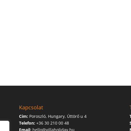
Kapcsolat
Cím:
Poroszló, Hungary, Úttörő u 4
Telefon:
+36 30 210 00 48
Email:
hello@villaholiday.hu