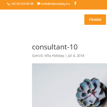
+36 30 210 00 48
hello@villaholiday.hu
Főoldal
consultant-10
Szerző:
Villa Holiday
|
júl 4, 2018