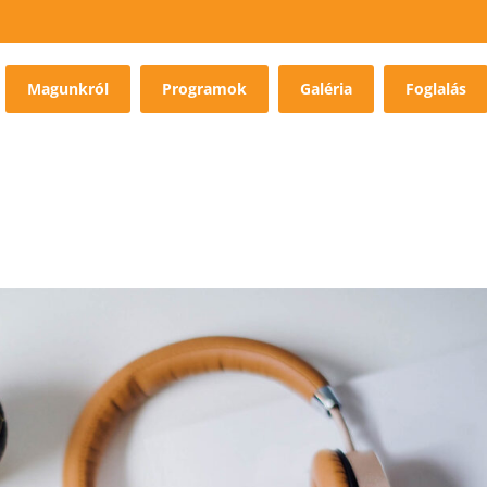
Magunkról
Programok
Galéria
Foglalás