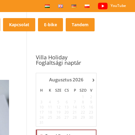
YouTube
Kapcsolat
E-bike
Tandem
Villa Holiday
Foglaltsági naptár
›
Augusztus
2026
H
K
SZE
CS
P
SZO
V
1
2
3
4
5
6
7
8
9
10
11
12
13
14
15
16
17
18
19
20
21
22
23
24
25
26
27
28
29
30
31