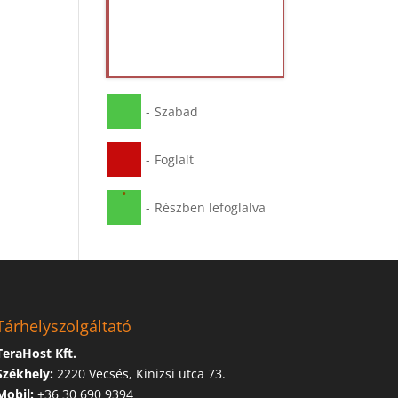
-
Szabad
-
Foglalt
·
-
Részben lefoglalva
Tárhelyszolgáltató
TeraHost Kft.
Székhely:
2220 Vecsés, Kinizsi utca 73.
Mobil:
+36 30 690 9394