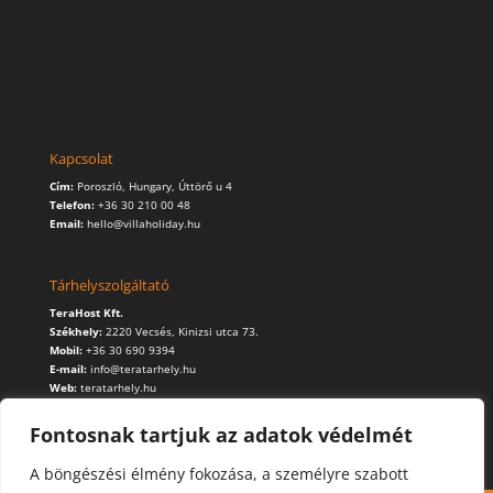
Kapcsolat
Cím:
Poroszló, Hungary, Úttörő u 4
Telefon:
+36 30 210 00 48
Email:
hello@villaholiday.hu
Tárhelyszolgáltató
TeraHost Kft.
Székhely:
2220 Vecsés, Kinizsi utca 73.
Mobil:
+36 30 690 9394
E-mail:
info@teratarhely.hu
Web:
teratarhely.hu
Fontosnak tartjuk az adatok védelmét
A böngészési élmény fokozása, a személyre szabott