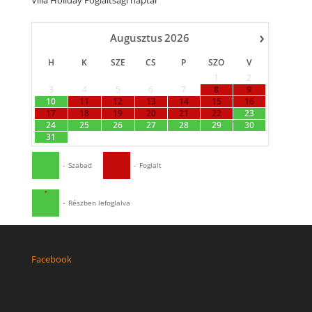
Villa Holiday Foglaltsági naptár
›
Augusztus
2026
H
K
SZE
CS
P
SZO
V
1
2
3
4
5
6
7
8
9
10
11
12
13
14
15
16
17
18
19
20
21
22
23
24
25
26
27
28
29
30
31
-
Szabad
-
Foglalt
·
-
Részben lefoglalva
Facebook