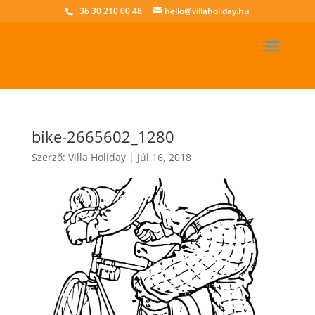
+36 30 210 00 48
hello@villaholiday.hu
bike-2665602_1280
Szerző:
Villa Holiday
|
júl 16, 2018